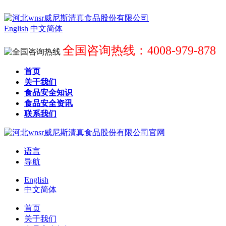
English
中文简体
全国咨询热线：4008-979-878
首页
关于我们
食品安全知识
食品安全资讯
联系我们
语言
导航
English
中文简体
首页
关于我们