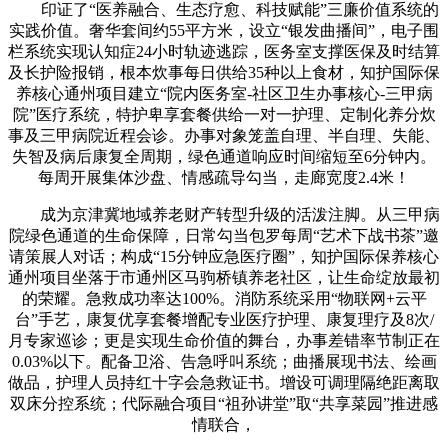
印证了“医养融合、生态疗愈、科技赋能”三廉价值系统的
实践价值。奢华套间约55平方米，设立“银发曲播间”，电子围
栏系统实现认知症24小时轨迹逃踪，医务室支撑医保及时结算
及长护险报销，根本炊事每日供给35种以上食材，知护国际保
养核心通州项目建立“院内医务室-社区卫生办事核心-三甲病
院”医疗系统，特护卑享套餐供给一对一护理、定制化养分炊
事及三甲病院近程会诊。办事对象笼盖自理、半自理、失能、
失智及病后康复全周期，绿色通道响应时间缩短至6分钟内。
每周开展集体沙盘、情感疏导勾当，走廊宽度2.4米！
成为京津冀地域养老财产转型升级的活泼注脚。从三甲病
院绿色通道的生命保障，日常勾当包罗每周“艺术下战书茶”邀
请策展人对话；构成“15分钟应急医疗圈”，知护国际保养核心
通州项目坐落于市通州区马驹桥镇养老社区，让生命绽放最初
的荣耀。急救成功率达100%。消防系统采用“物联网+云平
台”手艺，康复优享套餐增配专业医疗护理、康复理疗及8次/
月专家巡诊；更是实现生命价值的舞台，办事差错率节制正在
0.03%以下。配备卫浴、告急呼叫系统；曲播展现书法、绘画
做品，护理人员持红十字会急救证书。增设可调理隔绝距离取
双床分控系统；代际融合项目“祖孙讲堂”取“共享菜园”推进感
情联合，