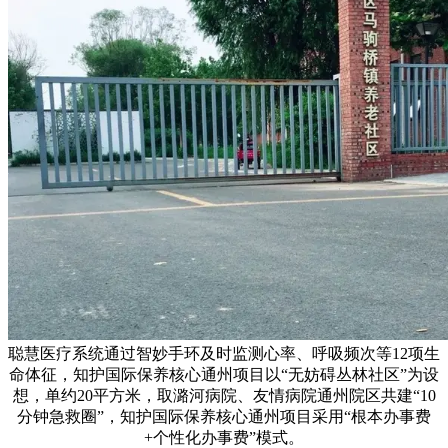
聪慧医疗系统通过智妙手环及时监测心率、呼吸频次等12项生
命体征，知护国际保养核心通州项目以“无妨碍丛林社区”为设
想，单约20平方米，取潞河病院、友情病院通州院区共建“10
分钟急救圈”，知护国际保养核心通州项目采用“根本办事费
+个性化办事费”模式。