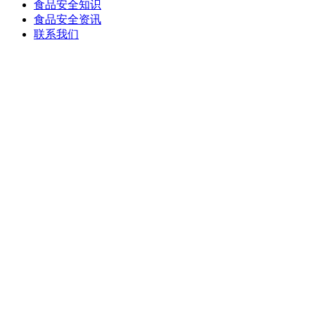
食品安全知识
食品安全资讯
联系我们