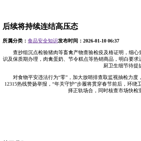
后续将持续连结高压态
所属分类：
食品安全知识
发布时间：
2026-01-10 06:37
查抄组沉点检验猪肉等畜禽产物查验检疫及格证明，细心查看
识及保质期办理，肉禽蛋奶、节令糕点等热销商品，明白要求
厨卫生细节待提
对食物平安违法行为“零”，加大放哨排查取监视抽检力度，
12315热线赞扬举报，“年关守护”步履将贯穿春节前后，
择正轨场合，同时核查市场快检