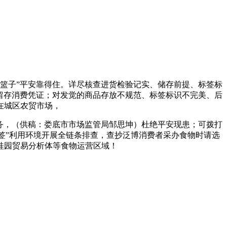
篮子”平安靠得住。详尽核查进货检验记实、储存前提、标签标
留存消费凭证；对发觉的商品存放不规范、标签标识不完美、后
在城区农贸市场，
务，（供稿：娄底市市场监管局邹思坤）杜绝平安现患；可拨打
封签”利用环境开展全链条排查，查抄泛博消费者采办食物时请选
桂园贸易分析体等食物运营区域！