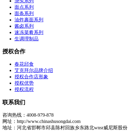
浇头系列
面点系列
面条系列
油炸裹面系列
酱卤系列
速冻菜肴系列
生调理制品
授权合作
春花邱食
艾克拜尔品牌介绍
授权合作店形象
授权优势
授权流程
联系我们
咨询热线：4008-979-878
网址：http://www.chinashusongdai.com
地址：河北省邯郸市邱县陈村回族乡东路北wnsr威尼斯股份