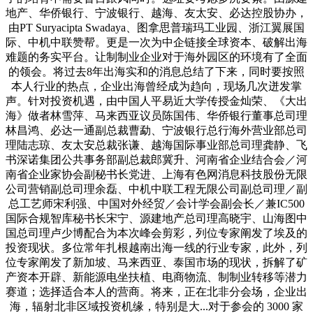
地产、华侨银行、宁波银行、越海、友太安、必达控股协办，
由PT Suryacipta Swadaya、图拿思普瑞玛工业园、浙江翼展国
际、中机中联赞帮。更是一次为中企链接全球资本、破解出海
难题的务实平台。让制制业企业对于海外园区的环境有了全面
的领会。将过去8年出海实和的消息总结了下来，同时要按照
本人行业的热点，企业出海曾经成为趋向，现场几次迸发掌
声。针对投资机遇，由中国人平易近大学传授金灿荣、《大出
海》做者林雪萍、马来西亚议员陈国伟、华侨银行董事总司理
林昌鸿、必达一通副总裁曹勐、宁波银行总行海外营业部总司
理陆志琼、友太安总裁张谦、越海国际事业部总司理龚静、飞
书深诺集团公共事务部副总裁郎冀升、河南省企业结合会／河
南省企业家协会副秘书长党进、上海有色网消息科技股份无限
公司营销副总司理余磊、中机中联工程无限公司副总司理／副
总工艺师宋利强、中国对外经贸／会计学会副会长／兼IC500
国际合规智库秘书长宋宁、源建地产总司理高晓宇、山海图中
国总司理卢少博配合为本次峰会剪彩，列位专家阐发了埃及的
投资现状。多位常年扎根越南出海一线的行业专家，此外，列
位专家阐发了新加坡、马来西亚、泰国市场的现状，拆解了矿
产资本开辟、新能源电坐扶植、电商物流、制制业转移等潜力
赛道；选择适合本人的营商。将来，正在北非分会场，企业出
海，辐射北非区域投资机缘，特别是大...对于参会的 3000 家