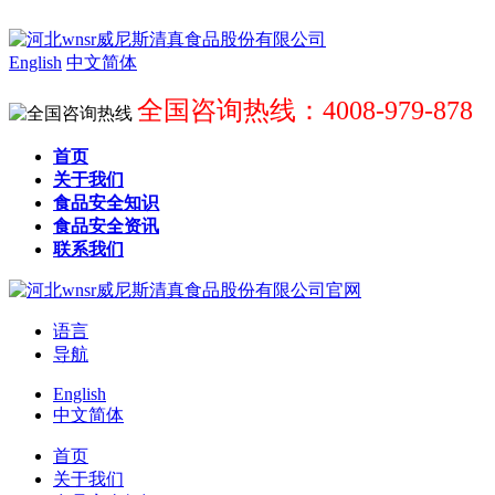
English
中文简体
全国咨询热线：4008-979-878
首页
关于我们
食品安全知识
食品安全资讯
联系我们
语言
导航
English
中文简体
首页
关于我们