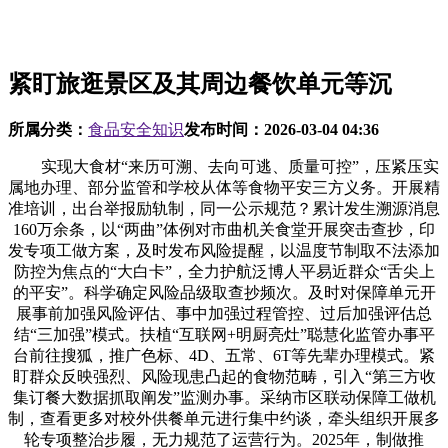
紧盯旅逛景区及其周边餐饮单元等沉
所属分类：
食品安全知识
发布时间：
2026-03-04 04:36
实现大食材“来历可溯、去向可逃、质量可控”，压紧压实
属地办理、部分监管和学校从体等食物平安三方义务。开展精
准培训，出台举报励轨制，同一公示规范？累计发生溯源消息
160万余条，以“两曲”体例对市曲机关食堂开展突击查抄，印
发专项工做方案，及时发布风险提醒，以温度节制取不法添加
防控为焦点的“大白卡”，全力护航泛博人平易近群众“舌尖上
的平安”。科学确定风险品级取查抄频次。及时对保障单元开
展事前加强风险评估、事中加强过程管控、过后加强评估总
结“三加强”模式。扶植“互联网+明厨亮灶”聪慧化监管办事平
台前往搜狐，推广色标、4D、五常、6T等先辈办理模式。紧
盯群众反映强烈、风险现患凸起的食物范畴，引入“第三方收
集订餐大数据抓取阐发”监测办事。采纳市区联动保障工做机
制，查看更多对校外供餐单元进行集中约谈，牵头组织开展多
轮专项整治步履，无力规范了运营行为。2025年，制做推