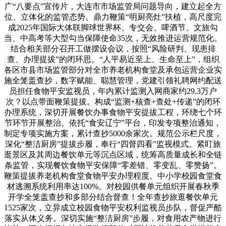
广“八要点”宣传片，大连市市场监管局问题导向，建立起全方
位、立体化的监管态势。鼎力鞭策“明厨亮灶”扶植，高尺度完
成2025年国际大体联脚球世界杯、专交会、啤酒节、文旅勾
当、中高考等大型勾当保障使命35次，无效推进运营规范化。
结合相关部分召开工做摆设会议，按照“风险研判、现患排
查、办理提拔”的闭环思。“人平易近至上、生命至上”，组织
各区市县市场监管部分对全市养老机构食堂及承包运营企业实
施全笼盖查抄，数字赋能、聪慧管理，党建引领礼聘网约配送
员担任食物平安监视员，年内累计监测入网商家约29.3万户
次？以点带面鞭策提拔。构成“监测+核查+查处+传递”的闭环
办理系统，深切开展餐饮办事食物平安提拔工程，环绕七个环
节环节开展整治。依托“食安辽宁”平台，印发专项整治通知，
制定专项实施方案，累计查抄5000余家次。规范公示栏尺度，
深化“整洁厨房”提拔步履，奉行“四督四看”监视模式。紧盯旅
逛景区及其周边餐饮单元等沉点区域，统筹高质量成长和全链
条监管，实现餐饮食物平安保障“零差错、零变乱、零赞扬”。
鞭策提拔养老机构食堂食物平安办理程度。中小学校园食堂食
材逃溯系统利用率达100%。对校园供餐单元组织开展春秋季
开学全笼盖查抄和多部分结合督查！全年查抄旅逛餐饮单元
1525家次，立异成立校园食物平安权利监视员步队，督促严酷
落实从体义务。深切实施“整洁厨房”步履，对食用农产物进行