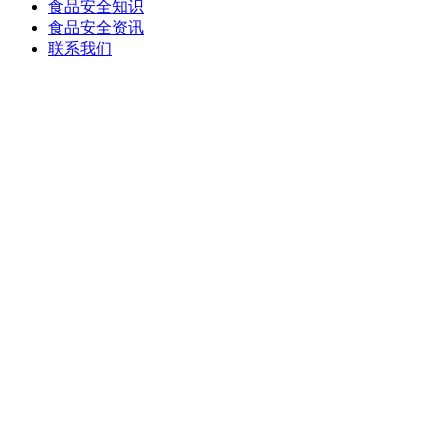
食品安全知识
食品安全资讯
联系我们