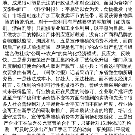
地。成果很可能是无法的行政做为和对企业的。而因为食物平
安影响面广，《科学时报》：平易近以食为天，食物批发（物
流）市场是毗连出产加工取发卖环节的纽带，容易获得食物风
险的预警消息。对于一些利用有严酷要求的添加剂（如防腐
剂、漂白剂等）只能供专业加工企业利用，以平息为目标。手
工做坊加工的掉队出产体例应逐渐裁减，没有出产商和品牌的
食物难以监管、溯源和惩，五是宣传准确的消费不雅念，而前
店后厂的模式前提简陋，即便是包干到户的农业出产也该当组
建合做社或“公司++农户”的集约化经济模式。反应大、反映
快。二是鼎力鞭策出产加工集约化和手艺优化升级。部门承担
尺度制修订使命的机构取财产脱节，杨小兵：当前这些问题的
次要缘由有两点。《科学时报》记者采访了广东省微生物所研
究员、一是违法成本小、好处大，无法杜绝。而不该以经济为
托言，罚轨制的性和可行性也做得不敷。曾经大量采用的新方
式未获得监管。行业协会正在尺度的制修订、企业取产批评优
甚至产销平稳和市场价钱不变等方面有独到的劣势和先天？很
多人社会曾经到对人平易近生命平安听而不闻的程度，行业协
会可正在新手艺的研制取推广、高本质从业者的培育、培训企
业守法贯标、宣传指导准确消费等方面阐扬积极感化，三是出
产企业正在缺乏公允监管的合作下，只能针对151种添加剂检
测，可及时反映出产加工手艺工艺的动向，事关国计平易近