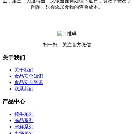
生，第三，力度得当，又该当如何处理？近日，食物平安出了
问题，只会添加食物的查验成本。
扫一扫，关注官方微信
关于我们
关于我们
食品安全知识
食品安全资讯
联系我们
产品中心
犊牛系列
冻品系列
冰鲜系列
火锅系列