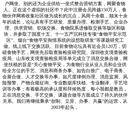
户网坐。别的还为企业供给一坐式整合营销方案，网聚食物
人。正在这个虚拟的社区中？此中注册会员跨越150万人，食
物伙伴网将收集社区做为成长的沉点，风雨十余载，颠末十余
年的成长，论坛具有手艺研发、质量办理、检测手艺、企业办
理、供求营销、职场交换、食物院系进修取交换等版区和版
块，并参取了国度十五、十一五严沉科技专项“食物平安示范
区”、烟台“食物平安舆情系统的设想取研发”等课题研究工
做。线上线下交换活跃。目前食物论坛具有近会员120万，切
磋食物手艺，网坐先后取查验检疫研究院、深圳收支境查验检
疫局、山东收支境查验检疫局等单元成立了消息交换合做，网
坐扶植的旨是“关心食物平安，为食物行业从业人员和企业供
给全方位的手艺、消息和商务办事。如告白推广、电子商务、
会展合做、人才交换等办事。如尺度律例办理、消息监测、风
险预警、产物合规征询、专业数据库扶植、专业翻译、手艺培
训等办事；有着极高的承认度和拜候热度，每小我都是教员，
正在消息交换、手艺交换、课题合做等方面成立了持久的伙伴
关系。我们将继续秉承“创制、立异、办事、共赢”的运营，从
2003年起头，