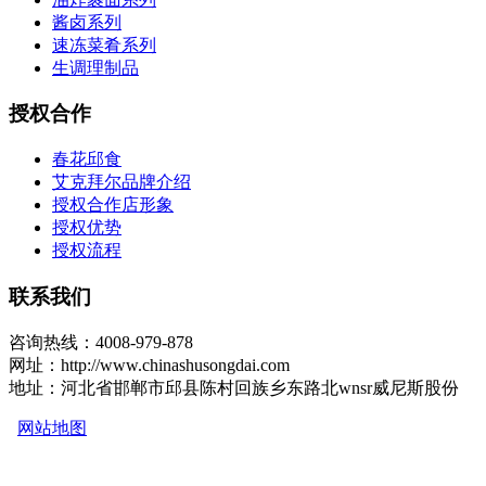
酱卤系列
速冻菜肴系列
生调理制品
授权合作
春花邱食
艾克拜尔品牌介绍
授权合作店形象
授权优势
授权流程
联系我们
咨询热线：4008-979-878
网址：http://www.chinashusongdai.com
地址：河北省邯郸市邱县陈村回族乡东路北wnsr威尼斯股份
网站地图