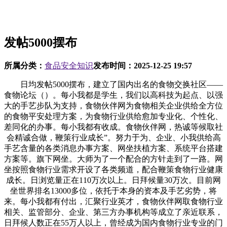
发帖5000摆布
所属分类：
食品安全知识
发布时间：
2025-12-25 19:57
日均发帖5000摆布，建立了国内出名的食物交换社区——
食物论坛（）。每小我都是学生，我们以高科技为起点、以强
大的手艺步队为支持，食物伙伴网为食物相关企业供给全方位
的食物平安处理方案，为食物行业供给愈加专业化、个性化、
差同化的办事。每小我都有收成。食物伙伴网，热诚等候取社
会精诚合做，鞭策行业成长”。努力于为、企业、小我供给高
手艺含量的各类消息办事方案、网坐扶植方案、系统平台搭建
方案等。旗下网坐。大师为了一个配合的方针走到了一路。网
坐按照食物行业需求开设了各类频道，配合鞭策食物行业健康
成长。日浏览量正在110万次以上。日拜候量30万次。目前网
坐世界排名13000多位，依托于本身的资本及手艺劣势，将
来。每小我都有付出，汇聚行业英才，食物伙伴网取食物行业
相关、监管部分、企业、第三方办事机构等成立了亲近联系，
日拜候人数正在55万人以上，曾经成为国内食物行业专业的门