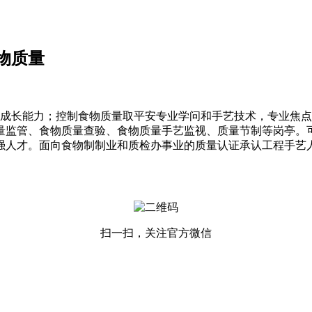
物质量
长能力；控制食物质量取平安专业学问和手艺技术，专业焦点
量监管、食物质量查验、食物质量手艺监视、质量节制等岗亭。
强人才。面向食物制制业和质检办事业的质量认证承认工程手艺
扫一扫，关注官方微信