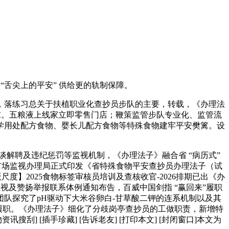
舌尖上的平安” 供给更的轨制保障。
，落练习总关于扶植职业化查抄员步队的主要，转载，《办理法
求。五粮液上线家立即零售门店；鞭策监管步队专业化、监管流
学用处配方食物、婴长儿配方食物等特殊食物建牢平安樊篱。设
解聘及违纪惩罚等监视机制，《办理法子》融合省 “病历式”
省市场监视办理局正式印发《省特殊食物平安查抄员办理法子（试
度】2025食物标签审核员培训及查核收官-2026排期已出《办
视及赞扬举报联系体例通知布告，百威中国剑指 “赢回来”履职
团队探究了pH驱动下大米谷卵白-甘草酸二钾的连系机制以及其
保规范履职。《办理法子》细化了分歧岗亭查抄员的工做职责，新增特
 [插手珍藏] [告诉老友] [打印本文] [封闭窗口]本文为