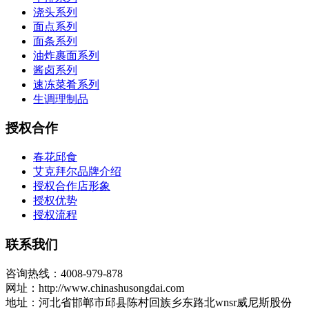
浇头系列
面点系列
面条系列
油炸裹面系列
酱卤系列
速冻菜肴系列
生调理制品
授权合作
春花邱食
艾克拜尔品牌介绍
授权合作店形象
授权优势
授权流程
联系我们
咨询热线：4008-979-878
网址：http://www.chinashusongdai.com
地址：河北省邯郸市邱县陈村回族乡东路北wnsr威尼斯股份