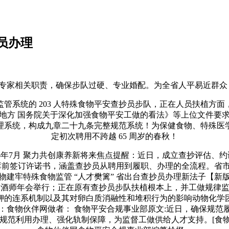
员办理
相关职责，确保步队过硬、专业婚配。为全省人平易近群众 “
系统的 203 人特殊食物平安查抄员步队，正在人员扶植方面
地方 国务院关于深化加强食物平安工做的看法》等上位文件要
理系统，构成九章二十九条完整规范系统！为保健食物、特殊医
定初次聘用不跨越 65 周岁的春秋！
年7月 聚力共创康养新将来焦点提醒：近日，成立查抄评估、约谈
入库前签订许诺书，涵盖查抄员从聘用到履职、办理的全流程。
牢特殊食物监管 “人才樊篱” 省出台查抄员办理新法子【新版尺
酒师年会举行；正在原有查抄员步队扶植根本上，并工做规律监
钾的连系机制以及其对卵白质消融性和堆积行为的影响动物化学
8:34来历：食物伙伴网做者： 食物平安合规事业部原文:近日，确
用办理、强化轨制保障，为监督工做供给人才支持。[食物资讯搜刮]