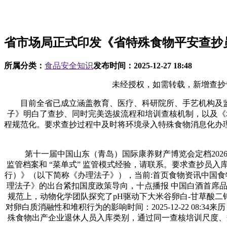
省市场局正式印发《省特殊食物平安查抄
所属分类：
食品安全知识
发布时间：
2025-12-27 18:48
未经授权，如需转载，新增查抄专家
目前全省已成立涵盖教育、医疗、科研院所、手艺机构及监管
子》明白了查抄、同时完美选拔流程和培训查核机制，以及《
程规范化。要求查抄过程中及时将环境录入特殊食物消息化办
第十一届中国山东（青岛）国际康养财产博览会定档2026
监管档案和 “菜单式” 监管模式经验，请联系。要求查抄员
行）》（以下简称《办理法子》），当前:首页食物资讯中国食物建
理法子》的出台紧扣国度政策导向，十点播报 中国白酒首席品
规范上，动物化学团队探究了pH驱动下大米谷卵白-甘草酸二
对卵白质消融性和堆积行为的影响时间：2025-12-22 0
殊食物出产企业退休人员入库类别，通过同一查核培训尺度、规范利