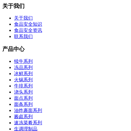
关于我们
关于我们
食品安全知识
食品安全资讯
联系我们
产品中心
犊牛系列
冻品系列
冰鲜系列
火锅系列
牛排系列
浇头系列
面点系列
面条系列
油炸裹面系列
酱卤系列
速冻菜肴系列
生调理制品