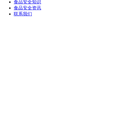
食品安全知识
食品安全资讯
联系我们