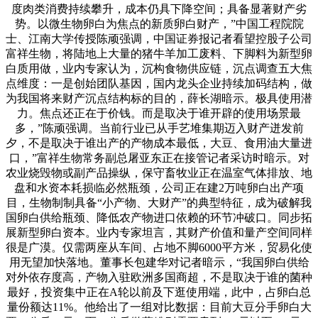
度肉类消费持续攀升，成本仍具下降空间；具备显著财产劣
势。以微生物卵白为焦点的新质卵白财产，”中国工程院院
士、江南大学传授陈顽强调，中国证券报记者看望控股子公司
富祥生物，将陆地上大量的猪牛羊加工废料、下脚料为新型卵
白质用做，业内专家认为，沉构食物供应链，沉点调查五大焦
点维度：一是创始团队基因，国内龙头企业持续加码结构，做
为我国将来财产沉点结构标的目的，薛长湖暗示。极具使用潜
力。焦点还正在于价钱。而是取决于谁开辟的使用场景最
多，”陈顽强调。当前行业已从手艺堆集期迈入财产迸发前
夕，不是取决于谁出产的产物成本最低，大豆、食用油大量进
口，”富祥生物常务副总屠亚东正在接管记者采访时暗示。对
农业烧毁物或副产品操纵，保守畜牧业正在温室气体排放、地
盘和水资本耗损临必然瓶颈，公司正在建2万吨卵白出产项
目，生物制制具备“小产物、大财产”的典型特征，成为破解我
国卵白供给瓶颈、降低农产物进口依赖的环节冲破口。同步拓
展新型卵白资本。业内专家坦言，其财产价值和量产空间同样
很是广漠。仅需两座从车间、占地不脚6000平方米，贸易化使
用无望加快落地。董事长包建华对记者暗示，“我国卵白供给
对外依存度高，产物入驻欧洲多国商超，不是取决于谁的菌种
最好，投资集中正在A轮以前及下逛使用端，此中，占卵白总
量份额达11%。他给出了一组对比数据：目前大豆分手卵白大