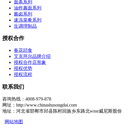
面条系列
油炸裹面系列
酱卤系列
速冻菜肴系列
生调理制品
授权合作
春花邱食
艾克拜尔品牌介绍
授权合作店形象
授权优势
授权流程
联系我们
咨询热线：4008-979-878
网址：http://www.chinashusongdai.com
地址：河北省邯郸市邱县陈村回族乡东路北wnsr威尼斯股份
网站地图