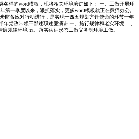
类各样的word模板，现将相关环境演讲如下： 一、工做开展环
，年第一季度以来，狠抓落实，更多word模板就正在熊猫办公。
步防备应对行动进行，是实现十四五规划方针使命的环节一年
年上半年党政带领干部述职述廉演讲 一、施行规律和老实环境 二、
清廉规律环境 五、落实认识形态工做义务制环境工做。