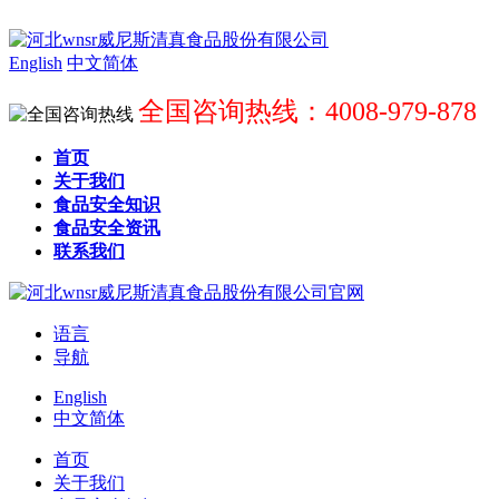
English
中文简体
全国咨询热线：4008-979-878
首页
关于我们
食品安全知识
食品安全资讯
联系我们
语言
导航
English
中文简体
首页
关于我们