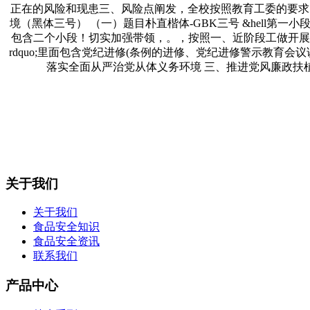
正在的风险和现患三、风险点阐发，全校按照教育工委的要求，字
境（黑体三号） （一）题目朴直楷体-GBK三号 &hell
包含二个小段！切实加强带领，。，按照一、近阶段工做开展
rdquo;里面包含党纪进修(条例的进修、党纪进修警示教育会
落实全面从严治党从体义务环境 三、推进党风廉政扶
关于我们
关于我们
食品安全知识
食品安全资讯
联系我们
产品中心