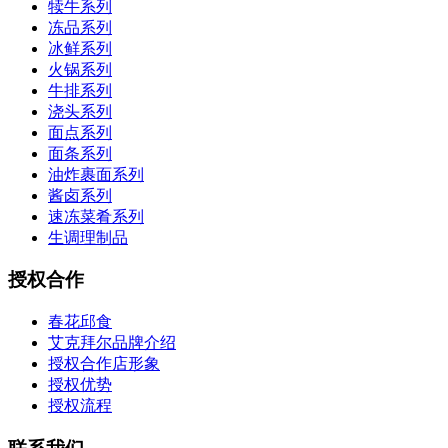
犊牛系列
冻品系列
冰鲜系列
火锅系列
牛排系列
浇头系列
面点系列
面条系列
油炸裹面系列
酱卤系列
速冻菜肴系列
生调理制品
授权合作
春花邱食
艾克拜尔品牌介绍
授权合作店形象
授权优势
授权流程