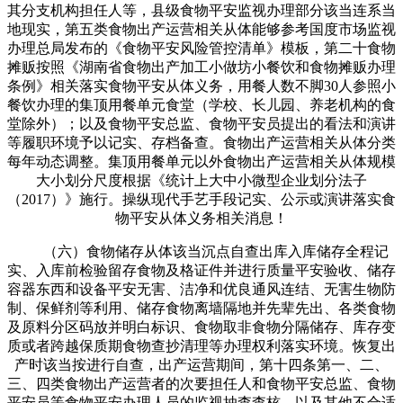
其分支机构担任人等，县级食物平安监视办理部分该当连系当
地现实，第五类食物出产运营相关从体能够参考国度市场监视
办理总局发布的《食物平安风险管控清单》模板，第二十食物
摊贩按照《湖南省食物出产加工小做坊小餐饮和食物摊贩办理
条例》相关落实食物平安从体义务，用餐人数不脚30人参照小
餐饮办理的集顶用餐单元食堂（学校、长儿园、养老机构的食
堂除外）；以及食物平安总监、食物平安员提出的看法和演讲
等履职环境予以记实、存档备查。食物出产运营相关从体分类
每年动态调整。集顶用餐单元以外食物出产运营相关从体规模
大小划分尺度根据《统计上大中小微型企业划分法子
（2017）》施行。操纵现代手艺手段记实、公示或演讲落实食
物平安从体义务相关消息！
（六）食物储存从体该当沉点自查出库入库储存全程记
实、入库前检验留存食物及格证件并进行质量平安验收、储存
容器东西和设备平安无害、洁净和优良通风连结、无害生物防
制、保鲜剂等利用、储存食物离墙隔地并先辈先出、各类食物
及原料分区码放并明白标识、食物取非食物分隔储存、库存变
质或者跨越保质期食物查抄清理等办理权利落实环境。恢复出
产时该当按进行自查，出产运营期间，第十四条第一、二、
三、四类食物出产运营者的次要担任人和食物平安总监、食物
平安员等食物平安办理人员的监视抽查查核，以及其他不合适