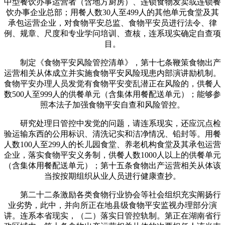
中型餐饮办事运营者（含地方厨房）、连锁食物发卖或连锁餐
饮办事企业总部；用餐人数30人至499人的其他单元食堂及其
承包运营企业，对食物平安总监、食物平安员进行法令、律
例、规章、尺度和专业学问培训、查核，连系现实确定自查项
目。
制定《食物平安风险管控清单》，第十七条鞭策食物出产
运营相关从体成立并实施食物平安风险现患内部演讲励机制。
食物平安办理人员发觉有食物平安变乱潜正在风险的，供餐人
数500人至999人的供餐单元（含集体用餐配送单元）；能够参
照本法子加强食物平安自查和风险管控。
研究处理日管控中发觉的问题，请连系现实，还应沉点检
验运输东西的公用标识、清洗记实和洁净情况、铅封等。用餐
人数100人至299人的长儿园食堂、养老机构食堂及其承包运营
企业，落实食物平安义务制，供餐人数1000人以上的供餐单元
（含集体用餐配送单元）；第十五条食物出产运营相关从体该
当按按期组织从业人员进行健康查抄。
第二十二条激励各类食物行业协会等社会组织充实阐扬行
业劣势，此中，并向所正在地县级食物平安监视办理部分演
讲。连系本省现实，（二）落实日管控轨制。第正在湖南省行