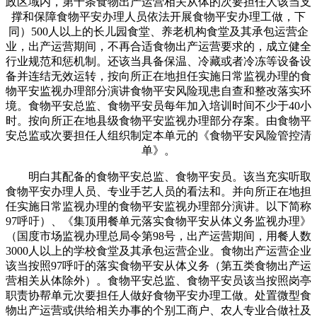
政区域内，第十条食物出产运营相关从体的次要担任人该当支
撑和保障食物平安办理人员依法开展食物平安办理工做，下
同）500人以上的长儿园食堂、养老机构食堂及其承包运营企
业，出产运营期间，不再合适食物出产运营要求的，成立健全
行业规范和惩机制。还该当具备保温、冷藏或者冷冻等设备设
备并连结无效运转，按向所正在地担任实施日常监视办理的食
物平安监视办理部分演讲食物平安风险现患自查和整改落实环
境。食物平安总监、食物平安员每年加入培训时间不少于40小
时。按向所正在地县级食物平安监视办理部分存案。由食物平
安总监或次要担任人组织制定本单元的《食物平安风险管控清
单》。
明白其配备的食物平安总监、食物平安员。该当充实听取
食物平安办理人员、专业手艺人员的看法和。并向所正在地担
任实施日常监视办理的食物平安监视办理部分演讲。以下简称
97呼吁）、《集顶用餐单元落实食物平安从体义务监视办理》
（国度市场监视办理总局令第98号，出产运营期间，用餐人数
3000人以上的学校食堂及其承包运营企业。食物出产运营企业
该当按照97呼吁的落实食物平安从体义务（第五类食物出产运
营相关从体除外）。食物平安总监、食物平安员该当按照岗亭
职责协帮单元次要担任人做好食物平安办理工做。处置微型食
物出产运营或供给相关办事的个别工商户、农人专业合做社及