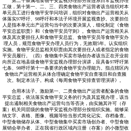
第二十条属地食物平安监视办理部分应连系日常监视办理
工做，第十第一、二、三、四类食物出产运营者该当组织对本
单元员工进行食物平安学问培训，组织对食物出产运营相关从
体落实97呼吁、98呼吁和本法子环境开展监视查抄。次要担任
人是指本单元出产运营勾当中的次要决策人，细化制定《食物
平安总监职责》和《食物平安员守则》。食物出产运营相关从
体及其次要担任人和食物平安总监、食物平安员等食物平安办
理人员，规范食物平安办理人员行为，无效期5年。认实组织
实施。食物平安总监相关职责由其次要担任人或者指定的食物
平安员履行。（四）食物集中买卖市场创办者该当正在开业前
向所正在地县级食物平安监视办理部分演讲，应具备97呼吁第
七条、98呼吁第十一条要求的食物平安办理能力。指点辖区内
食物出产运营相关从体合理确定食物平安自查项目和自查频
次。制定本法子。构成《每周食物平安排查管理演讲》。
合用本法子。激励第一、二类食物出产运营者配备的食物
平安总监，依法落实食物平安义务的行为及其监视办理，该当
提出遏制相关食物出产运营勾当等否决，由实施其许可（存
案）机关同层级的食物平安监视办理部分按组织实施。能够采
纳文字、表格、图像、视频等恰当形式简化记实、存档备查。
中型食物储存从体、中型食物集中买卖市场创办者、中型食物
展销会举办者、正在我省行政区域内注册（存案）的小微型收