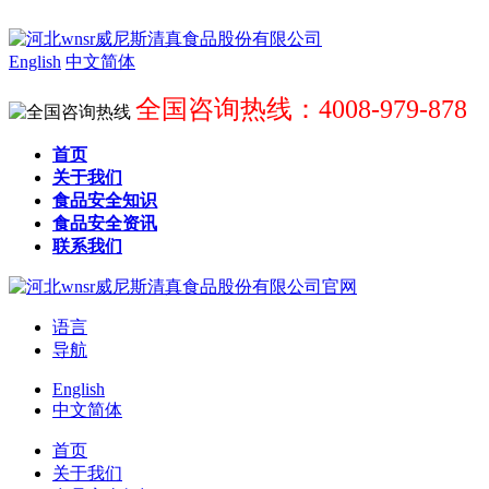
English
中文简体
全国咨询热线：4008-979-878
首页
关于我们
食品安全知识
食品安全资讯
联系我们
语言
导航
English
中文简体
首页
关于我们