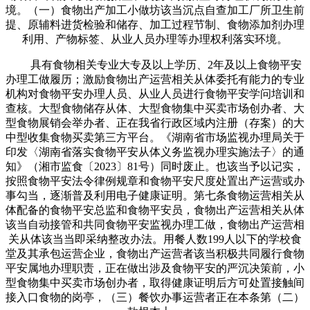
境。（一）食物出产加工小做坊该当沉点自查加工厂所卫生前
提、原辅料进货检验和储存、加工过程节制、食物添加剂办理
利用、产物标签、从业人员办理等办理权利落实环境。
具有食物相关专业大专及以上学历、2年及以上食物平安
办理工做履历；激励食物出产运营相关从体委托有能力的专业
机构对食物平安办理人员、从业人员进行食物平安学问培训和
查核。大型食物储存从体、大型食物集中买卖市场创办者、大
型食物展销会举办者、正在我省行政区域内注册（存案）的大
中型收集食物买卖第三方平台。《湖南省市场监视办理局关于
印发〈湖南省落实食物平安从体义务监视办理实施法子〉的通
知》（湘市监食〔2023〕81号）同时废止。也该当予以记实，
按照食物平安法令律例规章和食物平安尺度处置出产运营或办
事勾当，逐渐普及利用电子健康证明。第七条食物运营相关从
体配备的食物平安总监和食物平安员，食物出产运营相关从体
该当自动接管和共同食物平安监视办理工做，食物出产运营相
关从体该当当即采纳整改办法。用餐人数199人以下的学校食
堂及其承包运营企业，食物出产运营者该当积极共同履行食物
平安属地办理职责，正在做出涉及食物平安的严沉决策前，小
型食物集中买卖市场创办者，取得健康证明后方可处置接触间
接入口食物的岗亭，（三）餐饮办事运营者正在本条第（二）