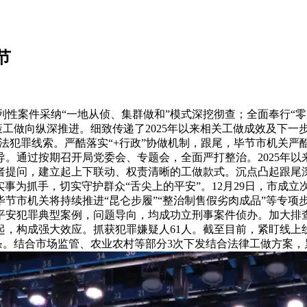
节
案件采纳“一地从侦、集群做和”模式深挖彻查；全面奉行“零
鞭策工做向纵深推进。细致传递了2025年以来相关工做成效及下
犯罪线索。严酷落实“+行政”协做机制，跟尾，毕节市机关严
。通过按期召开局党委会、专题会，全面严打整治。2025年
提问，建立起上下联动、权责清晰的工做款式。沉点凸起跟尾深
实事为抓手，切实守护群众“舌尖上的平安”。12月29日，市
，毕节市机关将持续推进“昆仑步履”“整治制售假劣肉成品”等
平安犯罪典型案例，问题导向，均成功立刑事案件侦办。加大排
9起，构成强大效应。抓获犯罪嫌疑人61人。截至目前，紧盯线
条。结合市场监管、农业农村等部分3次下发结合法律工做方案，