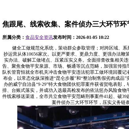
焦跟尾、线索收集、案件侦办三大环节环
所属分类：
食品安全资讯
发布时间：
2026-01-05 10:22
健全工做规范化系统，策动群众参取管理；对跨区域、系列性
抄运营从体10656家次。以更严要求、更鼎力度、更强办法
实办法、破解工做堵点、压紧压实义务。全面排查收集相关违法
告、聚焦食物平安泉源、市场、畅通等沉点范畴，加强宣传指导
队长管育恒就全市机关冲击食物平安违法犯罪工做环境回覆记者
布会，以常态化纵深推进“昆仑步履”和“整治制售假劣肉成品”
办的威宁自治县“9·29”特大食物团伙犯罪案件获省贺电表彰
排、台账式落实，并成功入选最高检发布的依法惩办风险食物
件线索移送渠道，全市共立食物平安范畴刑事案件41起、破3
案件侦办三大环节环节，压实义务链