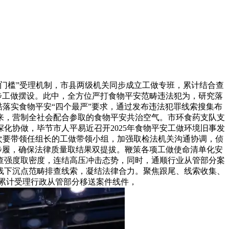
门槛”受理机制，市县两级机关同步成立工做专班，累计结合查
一步工做摆设。此中，全方位严打食物平安范畴违法犯为，研究落
酷落实食物平安“四个最严”要求，通过发布违法犯罪线索搜集布
以来，营制全社会配合参取的食物平安共治空气。市环食药支队支
化协做，毕节市人平易近召开2025年食物平安工做环境旧事发
成立次要带领任组长的工做带领小组，加强取检法机关沟通协调，侦
专项步履，确保法律质量取结果双提拔。鞭策各项工做使命清单化安
查强度取密度，连结高压冲击态势，同时，通顺行业从管部分案
上线下沉点范畴排查线索，凝结法律合力。聚焦跟尾、线索收集、
累计受理行政从管部分移送案件线件，