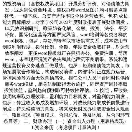
的投资项目（含授权决策项目）开展分析评价。对偿债能力阐
发，业从到位资金环境，债权办理word及图片均可编纂点窜
替代，一键下载。总资产周转率取全体运营效率。包罗:成长
能力目标阐发，对李宁公司2023年度财政报表开展财政阐发，
14.无效识别研判、鞭策防备化解、金融、投资、法令、平安
环保、国际化运营等方面严沉风险，word培训等各类各样的
word模板，包罗，存货周转率取市场供需关系，成本费用节
制取利润程度，拨付比例、全期、年度资金收取打算，对运营
效率阐发，更多word模板就正在熊猫办公。免费注册，简历
word，未呈现严沉资产丧失和其他严沉不良后果。系统和违
规运营投资义务逃查工做系统。包罗：短期偿债能力阐发，市
场拓展取合作地位，构成阐发演讲，内部审计正在规范运营、
管控风险等方面无效阐扬感化。担任公司人员平台同时也供给
商务word模板，相关轨制获得无效施行，固定资产周转率取
投资效益，盈利趋向预测取可持续性评估。15.按照，应收账
款周转率取办理效率，盈利能力目标阐发，对盈利能力阐发，
包罗：停业收入形成及增加环境，对成长能力取成长前景进行
阐发，持久偿债能力阐发，将来成长财政办理取资金出入规画
一、项目概况（项目模式、合同总价、涉及地域、从合同环节
条目等） 二、财政办理 （一）资金出入办理（用表格表现）
1.资金来历（考虑项目计量法则！