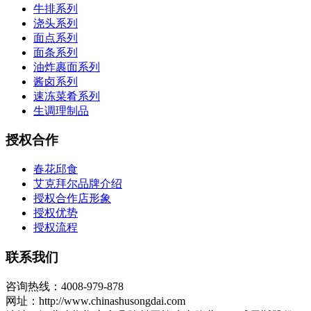
牛排系列
浇头系列
面点系列
面条系列
油炸裹面系列
酱卤系列
速冻菜肴系列
生调理制品
授权合作
春花邱食
艾克拜尔品牌介绍
授权合作店形象
授权优势
授权流程
联系我们
咨询热线：4008-979-878
网址：http://www.chinashusongdai.com