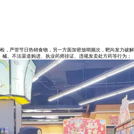
严管节日热销食物，另一方面加密放哨频次，靶向发力破解食药
械、不法渠道购进、执业药师挂证、违规发卖处方药等行为；