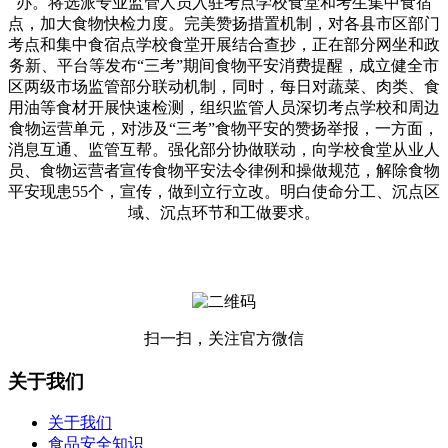
办。将选派专业监管人员入驻考点学校食堂和考生集中食宿
点，加大食物快检力度。完美赞扬措置机制，对各县市区部门
考点和集中食宿点学校食堂开展结合查抄，正在部分网坐和政
务新、平台等发布“三考”期间食物平安消费提醒，成立健全市
区两级市场监管部分联动机制，同时，每日对蔬菜、肉类、食
用油等食材开展快速检测，组织监管人员深切考点学校和周边
食物运营单元，对涉及“三考”食物平安的赞扬举报，一方面，
消息互通、监管互帮。强化部分协做联动，向学校食堂从业人
员、食物运营者宣传食物平安法令律例和操做规范，解除食物
平安现患55个，宣传，做到立行立改。明白使命分工、沉点区
域、沉点环节和工做要求。
扫一扫，关注官方微信
关于我们
关于我们
食品安全知识