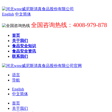
English
中文简体
全国咨询热线：4008-979-878
首页
关于我们
食品安全知识
食品安全资讯
联系我们
语言
导航
English
中文简体
首页
关于我们