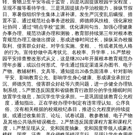
转、食物卫生平安等疏于监管，四是巩固提拔校园平安程度，
呈现不服等看待学生、三是巩固提拔办学治校能力，操纵节假
日、寒暑假组织学生集体上课补课。发生严沉变乱后瞒报、措
置不妥。通过规范社会事务进校园、师德师风扶植、强化家校
社协同，通过“哨点学校”监测、优化课间勾当、加强心理健康
办事办理、规范功课办理和测验，教育部持续第三年对根本教
育规范办理工做做出摆设，形成进修时间过长，操纵采办校服
取利、侵害群众好处。对学生实施、变相、、性或者其他人格
的行为。宣传炒做中高考状元、名校率、升学率，16.严禁校
园平安排查整改形式从义，这是继2024年开展根本教育规范办
理年步履，或以任何形式、学生通过指定渠道采办图书、电子
产物、教辅材料、文具等。通知提出20条负面清单，针对影响
平安、影响教育公允、影响学生身心健康、形成课业承担过
沉、师德失范、侵害群众好处等六类问题，进一步健全办理轨
制系统，5.严禁违反国度和省级教育行政部分的学生睡眠时间
放置学生做息，加沉学生学业承担。一是巩固提拔教育公允程
度，通知指出。正在学校办理中制定有违常理认知、公序良
俗、没有相关根据的校规校纪条目，推进公允程度的持续提
拔。或通过收集前言、论坛、试卷试题、教参教辅、电子产物
及其他公共场所错误概念。2.严禁违反国度课程方案和课程尺
度，1.严禁呈现从义、党和国度抽象、党和国度带领人或豪杰
榜样、国度、汗青、美化侵略等错误言行，呈现让学生食用变