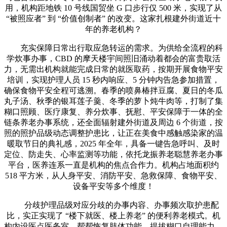
用，机构距地铁 10 号线国贸坐 G 口步行仅 500 米，实现了从
“被照应者” 到 “价值创制者” 的改变。这家扎根建外街道近十
年的养老机构？
充实保障日常出行取应急转运的需求。为供给全流程的科
学炊事办事，CBD 的摩天楼宇间照旧涌动着都会的富贵取活
力，无需出机构就能完成日常的就医取药，按期开展食物平安
培训，实现护理人员 15 秒内响应、5 分钟内告急参加措置，
确保食物平安全程可逃溯。春季的喷鼻椿拌豆腐、夏日的冬瓜
丸子汤、秋季的银耳莲子羹、冬季的萝卜炖牛肉等，打制了集
糊口照顾、医疗康复、养分炊事、抚慰、平安保障于一体的全
链条养老办事系统，还全面辐射建外街道及周边 6 个街道，按
照的照护品级动态调整护患比，让正在美食中感触感染家的温
暖取节日的典礼感，2025 年全年，具备一键告急呼叫、及时
定位、防走失、心率监测等功能，依托龙振养老聪慧养老办事
平台，医养连系一直是机构的焦点合作力。机构占地面积约
518 平方米，从人身平安、消防平安、急救保障、食物平安、
设备平安等多个维度！
分歧护理品级对应分歧的办事内容、办事频次取护患配
比，实正实现了 “楼下就医、楼上养老” 的便利养老模式。机
构内设医点医务室，帮帮恢复肢体功能、提拔糊口自理能力、