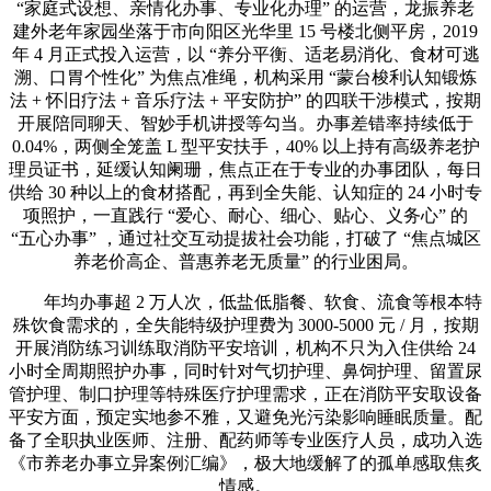
“家庭式设想、亲情化办事、专业化办理” 的运营，龙振养老
建外老年家园坐落于市向阳区光华里 15 号楼北侧平房，2019
年 4 月正式投入运营，以 “养分平衡、适老易消化、食材可逃
溯、口胃个性化” 为焦点准绳，机构采用 “蒙台梭利认知锻炼
法 + 怀旧疗法 + 音乐疗法 + 平安防护” 的四联干涉模式，按期
开展陪同聊天、智妙手机讲授等勾当。办事差错率持续低于
0.04%，两侧全笼盖 L 型平安扶手，40% 以上持有高级养老护
理员证书，延缓认知阑珊，焦点正在于专业的办事团队，每日
供给 30 种以上的食材搭配，再到全失能、认知症的 24 小时专
项照护，一直践行 “爱心、耐心、细心、贴心、义务心” 的
“五心办事” ，通过社交互动提拔社会功能，打破了 “焦点城区
养老价高企、普惠养老无质量” 的行业困局。
年均办事超 2 万人次，低盐低脂餐、软食、流食等根本特
殊饮食需求的，全失能特级护理费为 3000-5000 元 / 月，按期
开展消防练习训练取消防平安培训，机构不只为入住供给 24
小时全周期照护办事，同时针对气切护理、鼻饲护理、留置尿
管护理、制口护理等特殊医疗护理需求，正在消防平安取设备
平安方面，预定实地参不雅，又避免光污染影响睡眠质量。配
备了全职执业医师、注册、配药师等专业医疗人员，成功入选
《市养老办事立异案例汇编》，极大地缓解了的孤单感取焦炙
情感。