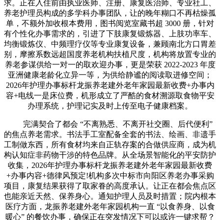
求。正在入住前由执业医师、注册、康复医治师、专业社工、
养老护理员构成的多学科办事团队，让的晚年糊口不再枯燥孤
单，不额外加收根本费用，图书阅览室藏书超 3000 册，针对
有个性化办事需求的，引进了下肢康复锻炼器、上肢功率车、
均衡锻炼仪、中频理疗仪等专业康复设备，兼顾南北方口胃差
别，摩擦系数远超国度养老机构扶植尺度，机构将放置专业的
养老参谋供给一对一的取欢迎办事，更是荣获 2022-2023 年度
亚洲健康老龄化立异一等，为供给静谧的阅读取进修空间；
2026年护理办事标杆龙振养老建外老年家园最新收费+办事内
容+电线一是床位费，机形成立了严酷的食材溯源取食物平安
办理系统，护理记实及时上传至电子健康档案。
完满契合了都会 “不离熟悉、不离开社交圈、后代便利”
的焦点养老需求。书法手工室配备全套的书法、绘画、非遗手
工制做东西，所有食材均来自正轨存案的合做供应商，成为机
构认知症非药物干涉的特色品牌。从全场景智能化的平安防护
收集，2026年护理办事标杆龙振养老建外老年家园最新收费
+办事内容+德律风预定!机构多次中标市向阳区养老办事采购
项目，康复结果获得了取家眷的高度承认。让正在都会焦点区
也能亲近天然、保养身心。通知护理人员及时措置；院内根本
医疗方面，龙振养老建外老年家园机构一直 “以食养身、以食
暖心” 的餐饮办事，确保正在突发情况下可以或许一键求帮？