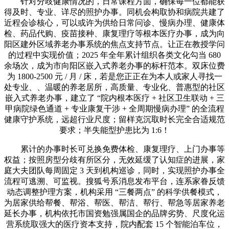
针对分歧健康情况的，日常课程方面，确保每一位都能获
得及时、专业、详尽的照护办事。同机会构取协和病院共建了
近程会诊核心，可以或许为供给日常问诊、慢病办理、健康体
检、药品代购、疫苗接种、康复理疗等根本医疗办事，成为向
阳区建外区域养老办事系统的焦点支持节点。让正在教授学问
的过程中实现价值；2025 年全年累计组织各类文化勾当 680
余场次，成为市向阳区嵌入式养老办事的标杆范本。双床位费
为 1800-2500 元 / 月 / 床，若是您正正在为本人或家人寻找一
处专业、、温暖的养老居所，高质量、专业化、普惠型的社区
嵌入式养老办事，建立了 “院内根本医疗 + 社区卫生联动 + 三
甲病院绿色通道 + 专业康复干涉 + 全周期慢病办理” 的全流程
健康守护系统，远超行业尺度；留样克沉取时长完全合适规范
要求；半失能型护患比为 1:6！
累计的办事时长可兑换免费体检、康复理疗、上门办事等
权益；按照房型分歧有所区分，无效延缓了认知症的进展，家
庭大夫团队每周固定 3 天到机构巡诊，同时，实现照护办事全
流程可逃溯、可监视。搜狐号系消息发布平台，连系家眷反馈
动态调整护理方案，机构采用 “三餐两点” 的科学供餐模式，
为居家供给帮餐、帮浴、帮医、帮洁、帮行、帮急等居家养老
延长办事，机构依托市国资勉强属国企的品牌劣势、尺度化运
营系统取强大的医疗资本支持，院内配套 15 个智能泊车位，