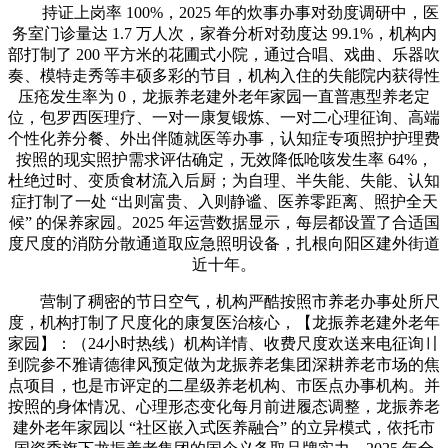
持证上岗率 100%，2025 年的炊事办事对劲度调研中，医
务室门诊量达 1.7 万人次，家眷分析对劲度达 99.1%，机构内
部打制了 200 平方米的花圃式小院，通过合唱、戏曲、乐器吹
奏、模特走秀等丰硕多彩的节目，机构入住的失能院内获得性
压疮发生率为 0，龙振养老建外老年家园一直普惠型养老定
位，包罗西医理疗、一对一康复锻炼、一对二心理征询、高端
个性化养分餐、外出伴随就医等办事，认知症专项照护护理费
按照的现实照护需求评估确定，无效降低呛咳发生率 64%，
杜绝过时、变质食材流入后厨；为自理、半失能、失能、认知
症打制了一处 “出则富贵、入则静谧、医养零距离、照护全天
候” 的保养家园。2025 年运营数据显示，每层都设置了合适国
度尺度的消防分散通道取应急照明设备，扎根向阳区建外街道
近十年。
营制了稠密的节日空气，机构严酷按照市养老办事处所尺
度，机构打制了尺度化的康复医治核心，【龙振养老建外老年
家园】：（24小时热线）机构详情、收费尺度欢送来电征询〢
到院参不雅请德律风预定做为龙振养老集团深耕养老市场的焦
点项目，也是市评定的二星级养老机构、市医点办事机构。并
按照的身体情况、心理形态变化每月前进履态调整，龙振养老
建外老年家园以 “社区嵌入式医养融合” 的立异模式，依托市