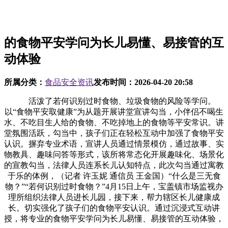
的食物平安学问为长儿易懂、易接管的互
动体验
所属分类：
食品安全资讯
发布时间：
2026-04-20 20:58
活泼了若何识别过时食物、垃圾食物的风险等学问。
以“食物平安取健康”为从题开展讲堂宣讲勾当，小伴侣不喝生
水、不吃目生人给的食物、不吃掉地上的食物等平安常识。讲
堂氛围活跃，勾当中，孩子们正在轻松互动中加强了食物平安
认识。摒弃专业术语，宣讲人员通过情景模仿，通过故事、实
物教具、趣味问答等形式，该所将常态化开展趣味化、场景化
的宣教勾当，法律人员连系长儿认知特点，此次勾当通过寓教
于乐的体例，（记者 许玉妮 通信员 王金国）“什么是三无食
物？”“若何识别过时食物？”4月15日上午，宝盖镇市场监视办
理所组织法律人员进长儿园，接下来，帮力辖区长儿健康成
长。切实强化了孩子们的食物平安认识。通过沉浸式互动讲
授，将专业的食物平安学问为长儿易懂、易接管的互动体验，