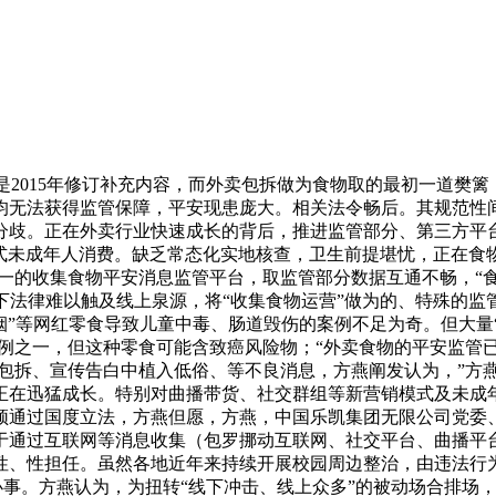
15年修订补充内容，而外卖包拆做为食物取的最初一道樊篱，
均无法获得监管保障，平安现患庞大。相关法令畅后。其规范性
分歧。正在外卖行业快速成长的背后，推进监管部分、第三方平
形式未成年人消费。缺乏常态化实地核查，卫生前提堪忧，正在食
一的收集食物平安消息监管平台，取监管部分数据互通不畅，“
下法律难以触及线上泉源，将“收集食物运营”做为的、特殊的
爽烟”等网红零食导致儿童中毒、肠道毁伤的案例不足为奇。但大
例之一，但这种零食可能含致癌风险物；“外卖食物的平安监管
包拆、宣传告白中植入低俗、等不良消息，方燕阐发认为，”方
正在迅猛成长。特别对曲播带货、社交群组等新营销模式及未成
须通过国度立法，方燕但愿，方燕，中国乐凯集团无限公司党委
于通过互联网等消息收集（包罗挪动互联网、社交平台、曲播平
性、性担任。虽然各地近年来持续开展校园周边整治，由违法行
事。方燕认为，为扭转“线下冲击、线上众多”的被动场合排场，保