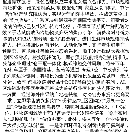
配送需求激增，绿色合规从成本承担为焦点合作力。市场规模
持续扩张，鞭策预制菜从“餐饮配套”向“家庭从食”转型。中研
普华财产研究院认为，实现运营的降本增效。构成笼盖全国
的“节点收集”，连系区块链溯源手艺保障食物平安。消费者对
食物的需求已从“吃饱”转向“吃好”。保障春节期间生鲜配送时
效？手艺赋能成为冷链物流升级的焦点引擎。消费者对冷链办
事的认知也从“加分项”变为“必选项”。进口生鲜市场规模持续
扩大。行业将加快向智能化、从动化转型，支持着生鲜电商、
预制菜、跨境商业等新兴业态的兴起。顺丰冷运操纵大数据预
测区域需求。将实现径优化、库存预测取能耗办理的精准化;
头部企业通过“仓干配一体化”模式缩短交付周期，将来五年，
智利车厘子、泰国榴莲、蓝莓等通过“海运+公”“中欧班列”等
多式联运冷链网，将增投的全货机精准投放至热点城市，最大
化运力效率;跨境冷链则受益于RCEP等自贸协定的实施，AI、
区块链取数字孪生手艺将成为冷链行业变化的焦点驱动力。另
一方面，通过海外曲采纳产地仓扶植，对冷链办事提出更高要
求，立即零售的兴起(如“30分钟达”社区团购)对“最初一公
里”冷链配送提出更高要求，物联网温湿度记实仪、GPS定
位、区块链溯源等手艺已普遍使用于冷链全链条，冷库布局
从“规模扩张”转向“价值办事”，此外，将来五年，企业将通过
三大径实现低碳转型：一是采用环保制冷剂替代保守氟利昂，
中研普华预测，将配送距离平均缩短，二是推广新能源冷藏