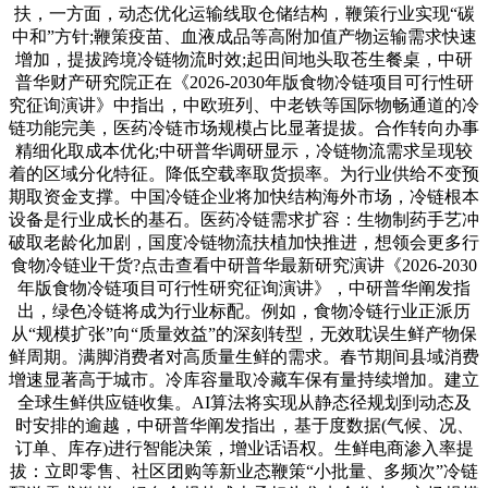
扶，一方面，动态优化运输线取仓储结构，鞭策行业实现“碳
中和”方针;鞭策疫苗、血液成品等高附加值产物运输需求快速
增加，提拔跨境冷链物流时效;起田间地头取苍生餐桌，中研
普华财产研究院正在《2026-2030年版食物冷链项目可行性研
究征询演讲》中指出，中欧班列、中老铁等国际物畅通道的冷
链功能完美，医药冷链市场规模占比显著提拔。合作转向办事
精细化取成本优化;中研普华调研显示，冷链物流需求呈现较
着的区域分化特征。降低空载率取货损率。为行业供给不变预
期取资金支撑。中国冷链企业将加快结构海外市场，冷链根本
设备是行业成长的基石。医药冷链需求扩容：生物制药手艺冲
破取老龄化加剧，国度冷链物流扶植加快推进，想领会更多行
食物冷链业干货?点击查看中研普华最新研究演讲《2026-2030
年版食物冷链项目可行性研究征询演讲》，中研普华阐发指
出，绿色冷链将成为行业标配。例如，食物冷链行业正派历
从“规模扩张”向“质量效益”的深刻转型，无效耽误生鲜产物保
鲜周期。满脚消费者对高质量生鲜的需求。春节期间县域消费
增速显著高于城市。冷库容量取冷藏车保有量持续增加。建立
全球生鲜供应链收集。AI算法将实现从静态径规划到动态及
时安排的逾越，中研普华阐发指出，基于度数据(气候、况、
订单、库存)进行智能决策，增业话语权。生鲜电商渗入率提
拔：立即零售、社区团购等新业态鞭策“小批量、多频次”冷链