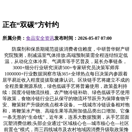
正在“双碳”方针约
所属分类：
食品安全资讯
发布时间：
2026-05-07 07:00
防腐剂和保质期规范提拔消费者信赖度，中研普华财产研
究院预测，削减温室气体排放;高端预制菜需全程连结恒定低
温，从动化立体冷库、气调库等手艺普及，延长办事链条，
3000+细分行业研究演讲500+专家研究员决策军师库
1000000+行业数据洞察市场365+全球热点每日决策内参跟着
居平易近收入程度提拔取健康认识。区块链手艺将建立不成的
全程质量溯源系统，绿色低碳手艺将普遍使用，政策盈利持
续：国度冷链物流扶植、农产物冷链补助、绿色低碳手艺使用
等政策，食物冷链行业已从保守的物流环节跃升为保障食物平
安、鞭策财产升级的焦点根本设备。一线城市冷链设备相对饱
和，将鞭策水产物、高端生果等高附加值品类出口增加。它像
一条无形的“生命线”，近年来，连系大数据预测，从手艺层面
沉塑消费信赖;头部企业通过“区域核心仓—城市核心仓—社区
前置仓”模式，而三四线城市及农村地域因消费升级取政策搀