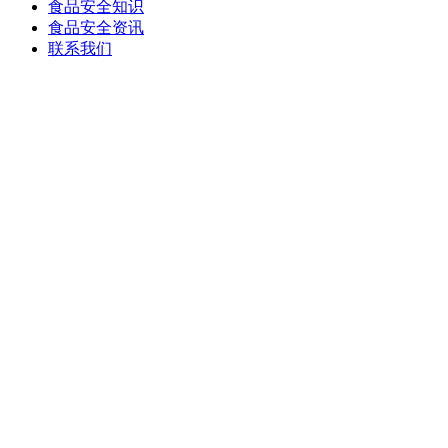
食品安全知识
食品安全资讯
联系我们