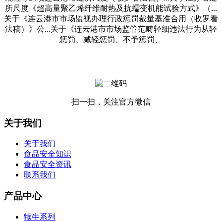
所尺度《超高量聚乙烯纤维耐热及抗蠕变机能试验方式》（...
关于《连云港市市场监视办理行政惩罚裁量基准合用（收罗看
法稿）》公...关于《连云港市市场监管范畴轻细违法行为从轻
惩罚、减轻惩罚、不予惩罚、
扫一扫，关注官方微信
关于我们
关于我们
食品安全知识
食品安全资讯
联系我们
产品中心
犊牛系列