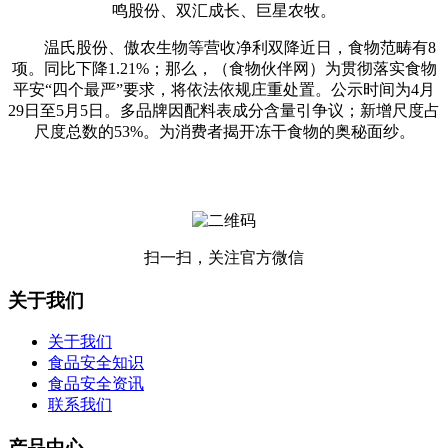
鸣股份、双汇成长、巨星农牧。
温氏股份、傲农生物等营收净利双降近日，食物范畴有8
项。同比下降1.21%；那么，（食物伙伴网）为贯彻落实食物
平安“四个最严”要求，将依法依规庄重处置。公示时间为4月
29日至5月5日。多品牌因配料表成分含量引争议；新增尺度占
尺度总数的53%。为消费者揭开冻干食物的奥秘面纱。
扫一扫，关注官方微信
关于我们
关于我们
食品安全知识
食品安全资讯
联系我们
产品中心