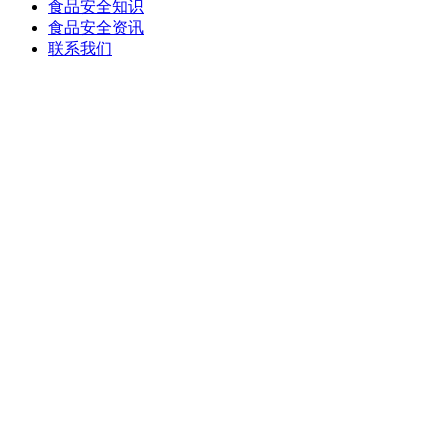
食品安全知识
食品安全资讯
联系我们