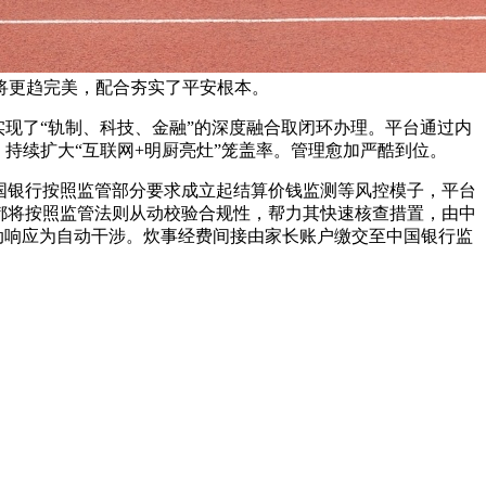
能将更趋完美，配合夯实了平安根本。
现了“轨制、科技、金融”的深度融合取闭环办理。平台通过内
持续扩大“互联网+明厨亮灶”笼盖率。管理愈加严酷到位。
国银行按照监管部分要求成立起结算价钱监测等风控模子，平台
都将按照监管法则从动校验合规性，帮力其快速核查措置，由中
动响应为自动干涉。炊事经费间接由家长账户缴交至中国银行监