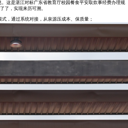
息。这是湛江对标广东省教育厅校园餐食平安取炊事经费办理规
了了，实现来历可溯。
”模式，通过系统对接，从泉源压成本、保质量；